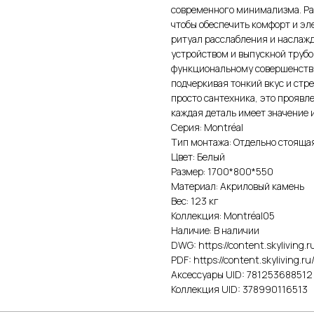
современного минимализма. Ра
чтобы обеспечить комфорт и эл
ритуал расслабления и наслажд
устройством и выпускной трубо
функциональному совершенству
подчеркивая тонкий вкус и стр
просто сантехника, это проявл
каждая деталь имеет значение 
Серия: Montréal
Тип монтажа: Отдельно стояща
Цвет: Белый
Размер: 1700*800*550
Материал: Акриловый камень
Вес: 123 кг
Коллекция: Montréal05
Наличие: В наличии
DWG: https://content.skyliving
PDF: https://content.skyliving.
Аксессуары UID: 781253688512
Коллекция UID: 378990116513