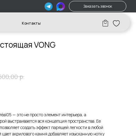
Заказать звонок
акты
остоящая VONG
р.
600,00
éal05 — это не просто элемент интерьера, а
орой выстраивается вся концепция пространства. Ее
позволяет создать эффект парящей легкости в любой
й цвет акрилового камня добавляет изысканную нотку