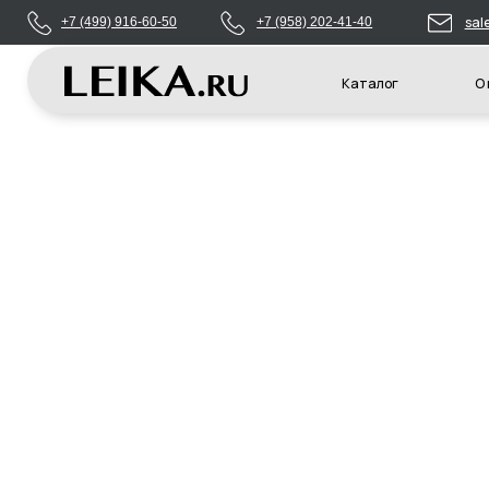
sales@leikas
+7 (499) 916-60-50
+7 (958) 202-41-40
Каталог
О компани