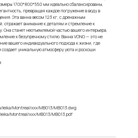
змеры 1700*800*550 мм идеально сбалансированы,
егантность, превращая каждое погружение в воду в
ения. Эта ванна весом 123 кг, с дренажным
й, отражает внимание к деталям и стремление к
. Она станет неотъемлемой частью вашего интерьера,
емление к безупречному стилю. Ванна VONG — это не
ение вашего индивидуального подхода к жизни, где
и создает уникальную атмосферу уюта и роскоши.
я
.ru/leika/Montreal/xxx/MB013/MB013.dwg
ru/leika/Montreal/xxx/MB013/MB013.pdf