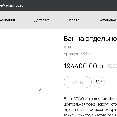
hop.ru
и
Доставка
Оплата
Установка
Конт
Ванна отдельн
VONG
Артикул:
MB013
р.
194400,00
199
Купить
Ванна VONG из коллекции Montr
центральная точка, вокруг кот
отдельно стоящая архитектура 
ванной комнате, а матово-белы