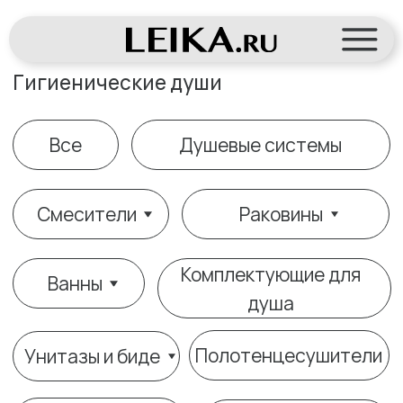
Гигиенические души
Все
Душевые системы
Смесители
Раковины
Комплектующие для
Ванны
душа
Полотенцесушители
Унитазы и биде
Кнопки смыва
Инсталляции
Писсуары
Аксессуары
Гигиенические души