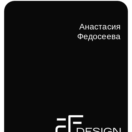
Директор компании
Кирилл Бренев
Каталог гигиенических душей — это воплощение
элегантности и функциональности, создающее
уникальную атмосферу уюта и комфорта в вашей
ванной комнате. Каждый элемент тщательно
продуман и выполнен из первоклассных