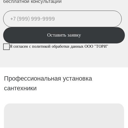
2
Выезд замерщика
3
Согласование деталей
Согласование даты
4
монтажа — выполняем в
удобное для вас время
Монтаж, проверка и передача
5
результата с гарантией
Услуга под ключ
Наши специалисты выезжают для замера и
проверки инженерных условий, подготавливают
место установки с демонтажем при
необходимости, собирают и подключают
сантехнику с проверкой герметичности, проводят
настройку и пусконаладку, фиксируют результат