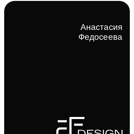
Директор компании
Кирилл Бренев
Подвесные раковины – это воплощение изысканного
стиля и современного дизайна в интерьере ванной
комнаты. Эти изделия не только функциональны, но
и становятся настоящим украшением пространства,
подчеркивая вкус и статус владельца.