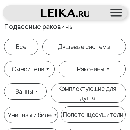
Подвесные раковины
Все
Душевые системы
Смесители
Раковины
Комплектующие для
Ванны
душа
Полотенцесушители
Унитазы и биде
Кнопки смыва
Инсталляции
Писсуары
Аксессуары
Гигиенические души