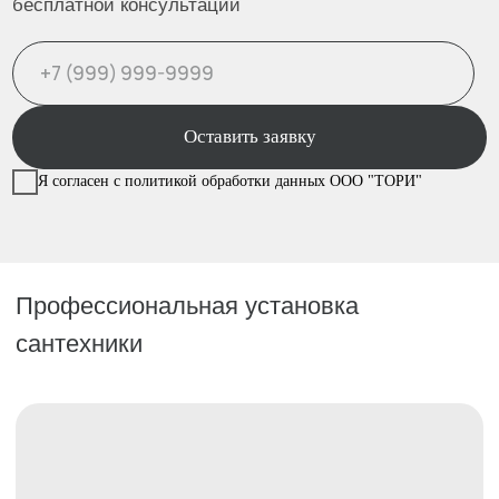
2
Выезд замерщика
3
Согласование деталей
Согласование даты
4
монтажа — выполняем в
удобное для вас время
Монтаж, проверка и передача
5
результата с гарантией
Услуга под ключ
Наши специалисты выезжают для замера и
проверки инженерных условий, подготавливают
место установки с демонтажем при
необходимости, собирают и подключают
сантехнику с проверкой герметичности, проводят
настройку и пусконаладку, фиксируют результат