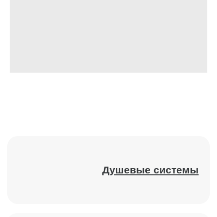
Оставить заявку
Я согласен с политикой обработки данных ООО "ТОРИ"
Каталог
Ванны
Кнопки смыва
Раковины
Инсталляции
Душевые системы
Писсуары
Смесители
Гигиенические души
Унитазы и биде
Комплектующие для душа