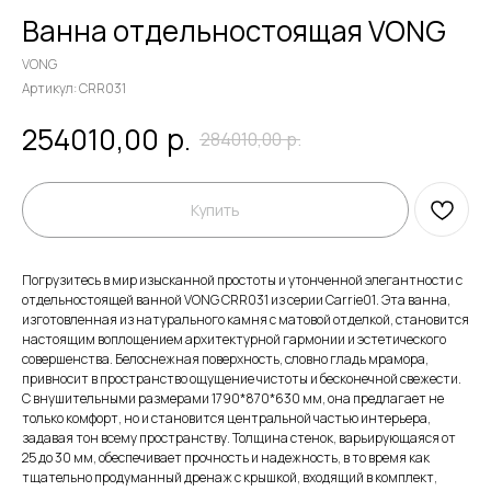
Ванна отдельностоящая VONG
VONG
Артикул:
CRR031
р.
254010,00
284010,00
р.
Купить
Погрузитесь в мир изысканной простоты и утонченной элегантности с
отдельностоящей ванной VONG CRR031 из серии Carrie01. Эта ванна,
изготовленная из натурального камня с матовой отделкой, становится
настоящим воплощением архитектурной гармонии и эстетического
совершенства. Белоснежная поверхность, словно гладь мрамора,
привносит в пространство ощущение чистоты и бесконечной свежести.
С внушительными размерами 1790*870*630 мм, она предлагает не
только комфорт, но и становится центральной частью интерьера,
задавая тон всему пространству. Толщина стенок, варьирующаяся от
25 до 30 мм, обеспечивает прочность и надежность, в то время как
тщательно продуманный дренаж с крышкой, входящий в комплект,