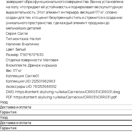
завершает образ функционального совершенства. Ванна установлена
на полу, что придает ей устойчивость и подчеркивает ее скульптурную
выразительность. Этот элемент интерьера, весящий 177 кг, словно
создан для тех, кто ценит безупречный стиль и стремится к созданию
уникального пространства, где каждый элемент продуман до
мельчайших деталей.
Серия: Carrie
Тип монтажа: На пол
Наличие: В наличии
Цвет: Белый
Размер: 1790*870*630
Отделка поверхности: Матовая
В комплекте: Дренаж и крышка
Вес: 177 кг
Коллекция: Carrie01
Коллекция UID: 212501962963
Аксессуары UID: 781253688512
DWG: https://content.skyliving.ru/leika/Carrie/xxx/CRR031/CRR031.dwg
PDF: https://content.skyliving.ru/leika/Carrie/xxx/CRR031/CRR031.pdf
Уход
Доставка и оплата
Гарантия
Уход
Доставка и оплата
Гарантия