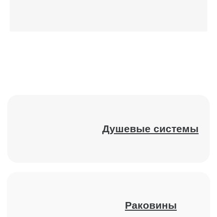
Каталог
Ванны
Кнопки смыва
Раковины
Инсталляции
Душевые системы
Писсуары
Смесители
Гигиенические души
Унитазы и биде
Комплектующие для душа
Аксессуары
Полотенцесушители