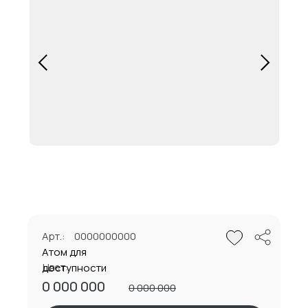
Арт.:
0000000000
Атом для
Цвет:
доступности
0 000 000
0 000 000