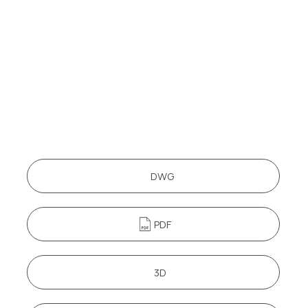
DWG
PDF
3D