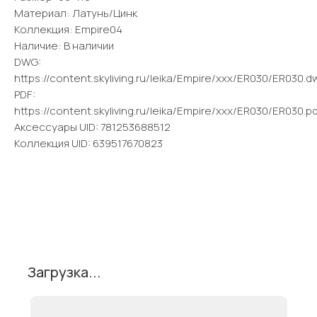
Материал: Латунь/Цинк
Коллекция: Empire04
Наличие: В наличии
DWG:
https://content.skyliving.ru/leika/Empire/xxx/ER030/ER030.d
PDF:
https://content.skyliving.ru/leika/Empire/xxx/ER030/ER030.pd
Аксессуары UID: 781253688512
Коллекция UID: 639517670823
Поделиться
Загрузка...