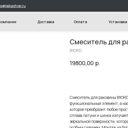
hop.ru
и
Доставка
Оплата
Установка
Конт
Смеситель для р
BYORD
р.
19800,00
Купить
Смеситель для раковины BYORD 
функциональный элемент, а на
которое преобразит любое прос
сплава латуни и цинка излучае
зеркальной поверхности, котор
особым сиянием. Монтаж на бор