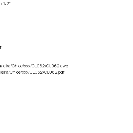
: 1/2"
т
.ru/leika/Chloe/xxx/CL062/CL062.dwg
ru/leika/Chloe/xxx/CL062/CL062.pdf
Поделиться