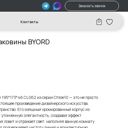
Заказать звонок
акты
аковины BYORD
195*173*46 CL062 из серии Chloe10 — это не просто
стоящее произведение дизайнерского искусства,
транство. Его изящный хромированный корпус из
т утонченную элегантность, создавая эффект
ая ловит и отражает свет, наполняя ванную комнату
т подчеркивает чистоту линий и архитектурную