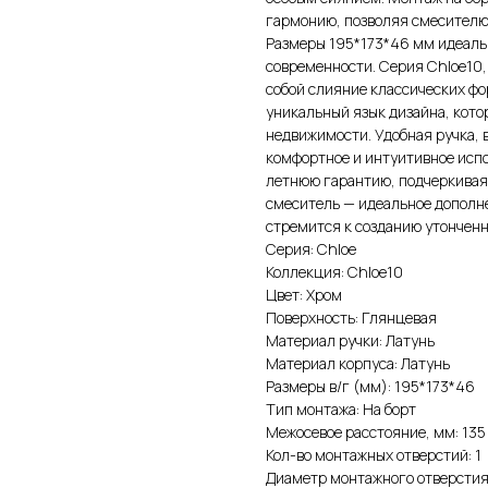
гармонию, позволяя смесителю
Размеры 195*173*46 мм идеальн
современности. Серия Chloe10,
собой слияние классических ф
уникальный язык дизайна, кот
недвижимости. Удобная ручка, 
комфортное и интуитивное испо
летнюю гарантию, подчеркивая 
смеситель — идеальное дополне
стремится к созданию утонченн
Серия: Chloe
Коллекция: Chloe10
Цвет: Хром
Поверхность: Глянцевая
Материал ручки: Латунь
Материал корпуса: Латунь
Размеры в/г (мм): 195*173*46
Тип монтажа: На борт
Межосевое расстояние, мм: 135
Кол-во монтажных отверстий: 1
Диаметр монтажного отверстия