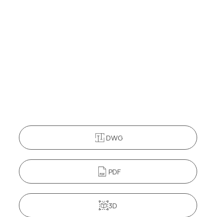
DWG
PDF
3D