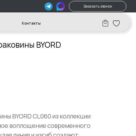
Заказать звонок
акты
раковины BYORD
ины BYORD CL060 из коллекции
нное воплощение современного
ждая линия и изгиб создают