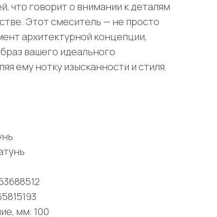
й, что говорит о внимании к деталям
естве. Этот смеситель — не просто
мент архитектурной концепции,
образ вашего идеального
яя ему нотку изысканности и стиля.
унь
атунь
253688512
65815193
е, мм: 100