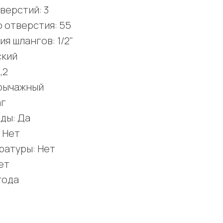
верстий: 3
 отверстия: 55
я шлангов: 1/2"
ский
,2
хрычажный
аг
ды: Да
 Нет
ратуры: Нет
ет
года