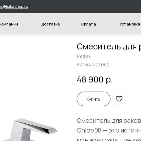
hop.ru
и
Доставка
Оплата
Установка
Конт
Смеситель для 
BYORD
Артикул:
CL060
р.
48 900
Купить
Смеситель для раков
Chloe08 — это исти
минимализма, где ка