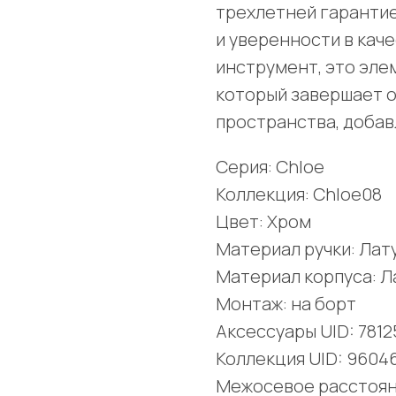
трехлетней гарантие
и уверенности в кач
инструмент, это эле
который завершает 
пространства, добавл
Серия: Chloe
Коллекция: Chloe08
Цвет: Хром
Материал ручки: Лат
Материал корпуса: Л
Монтаж: на борт
Аксессуары UID: 781
Коллекция UID: 9604
Межосевое расстояни