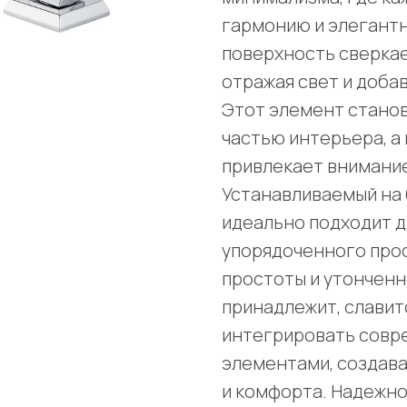
гармонию и элегантн
поверхность сверкае
отражая свет и доба
Этот элемент стано
частью интерьера, а
привлекает внимание
Устанавливаемый на 
идеально подходит д
упорядоченного прос
простоты и утонченно
принадлежит, славит
интегрировать совр
элементами, создав
и комфорта. Надежн