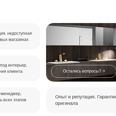
Остались вопросы? 🡥
ента
жер,
Опыт и репутация. Гарантия
этапов
оригинала
ласен с политикой обработки данных ООО "ТОРИ"
 сантехники