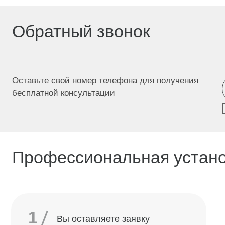
1
Вы оставляете заявку
Н
2
Выезд замерщика
п
м
н
3
Согласование деталей
с
н
Согласование даты монтажа —
в
4
выполняем в удобное для вас
м
время
Монтаж, проверка и передача
5
результата с гарантией