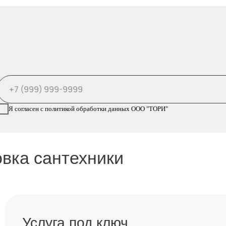
Услуга под ключ
аши специалисты выезжают для замера и
роверки инженерных условий, подготавливают
есто установки с демонтажем при
еобходимости, собирают и подключают
антехнику с проверкой герметичности, проводят
астройку и пусконаладку, фиксируют результат
 фотопротоколе с актом и убирают рабочее
есто, вывозя упаковку.
Опытные мастера 🡥
Бережная установка 🡥