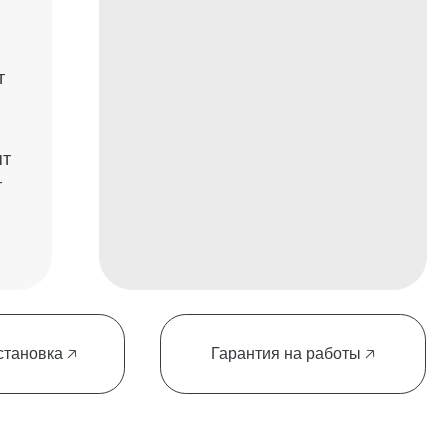
Крупнейшие
строительные
Кирилл
компании
Бренев
→
роектах высокого класса каждая деталь
еет значение. Сантехника LEIKA — это
безупречная эстетика, выверенные
пропорции и ощущение продуманного
пространства.