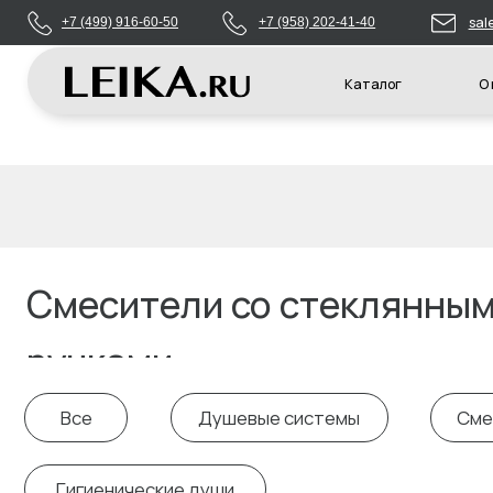
sales@leikas
+7 (499) 916-60-50
+7 (958) 202-41-40
Каталог
О компани
Смесители со стеклянными
ручками
Все
Душевые системы
Смесител
Гигиенические души