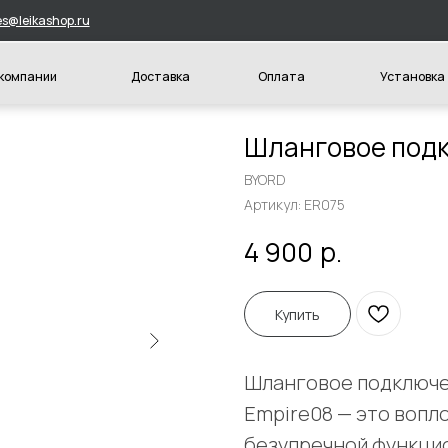
hop.ru
и
Доставка
Оплата
Установка
Конт
Шланговое под
BYORD
Артикул:
ER075
р.
4 900
Купить
Шланговое подключе
Empire08 — это вопл
безупречной функци