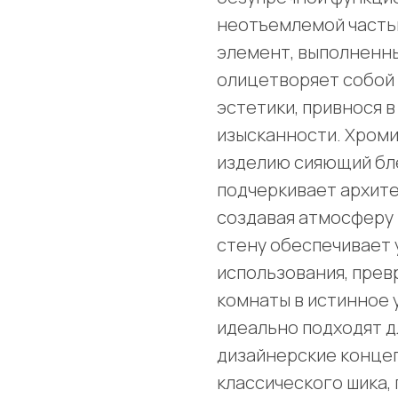
неотъемлемой часть
элемент, выполненны
олицетворяет собой 
эстетики, привнося в
изысканности. Хром
изделию сияющий бле
подчеркивает архите
создавая атмосферу 
стену обеспечивает 
использования, пре
комнаты в истинное 
идеально подходят д
дизайнерские концеп
классического шика,