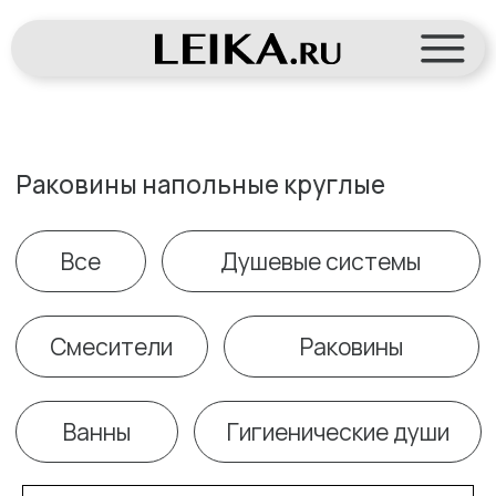
Раковины напольные круглые
Все
Душевые системы
Смесители
Раковины
Ванны
Гигиенические души