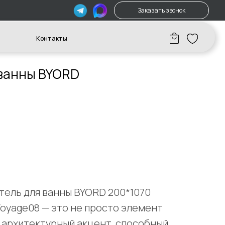
Заказать звонок
акты
ванны BYORD
ель для ванны BYORD 200*1070
Voyage08 — это не просто элемент
 архитектурный акцент, способный