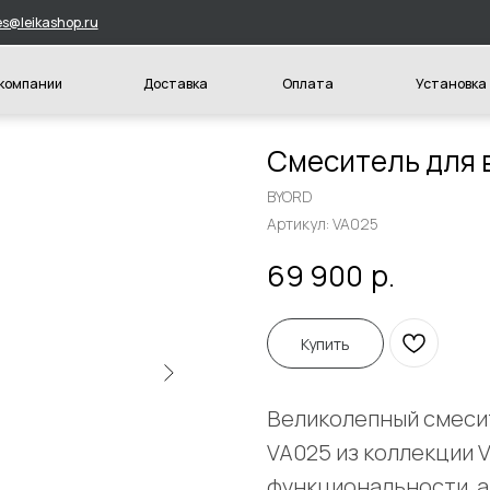
hop.ru
и
Доставка
Оплата
Установка
Конт
Смеситель для 
BYORD
Артикул:
VA025
р.
69 900
Купить
Великолепный смесит
VA025 из коллекции 
функциональности, а