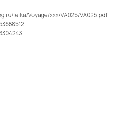
ving.ru/leika/Voyage/xxx/VA025/VA025.pdf
253688512
28394243
Поделиться