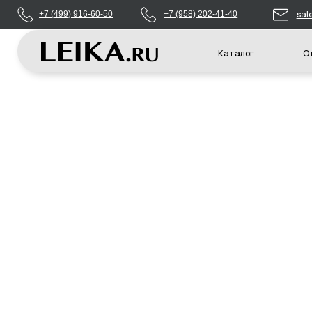
sales@leikas
+7 (499) 916-60-50
+7 (958) 202-41-40
Каталог
О компани