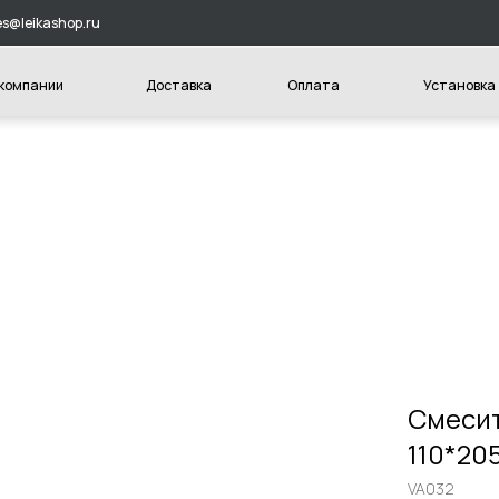
hop.ru
и
Доставка
Оплата
Установка
Конт
Смесит
110*20
VA032