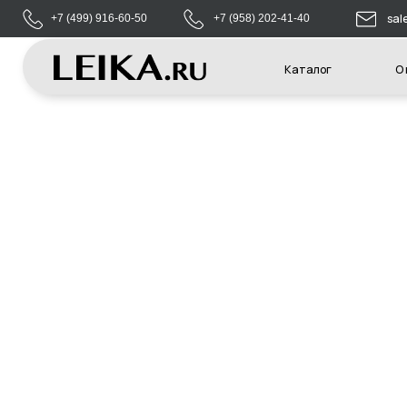
sales@leikas
+7 (499) 916-60-50
+7 (958) 202-41-40
Каталог
О компани