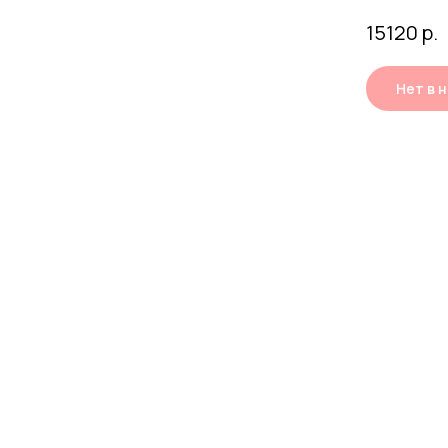
15120
р.
Нет в 