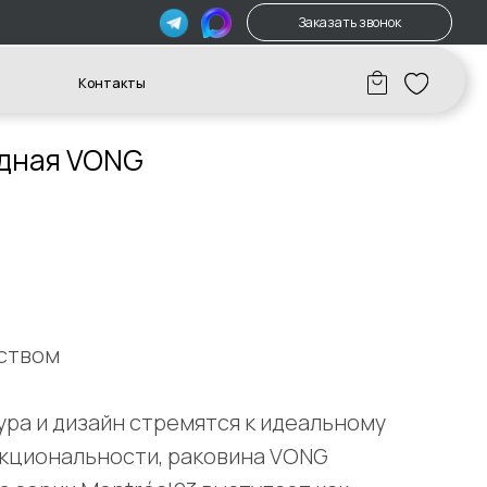
Заказать звонок
акты
адная VONG
ством
ура и дизайн стремятся к идеальному
нкциональности, раковина VONG