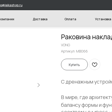
hop.ru
и
Доставка
Оплата
Установка
Конт
Раковина накл
VONG
Артикул:
MB066
Купить
С дренажным устрой
В мире, где архитект
балансу формы и фу