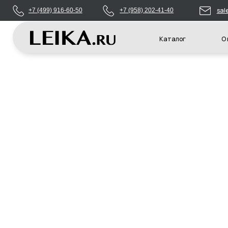
sales@leikas
+7 (499) 916-60-50
+7 (958) 202-41-40
Каталог
О компани