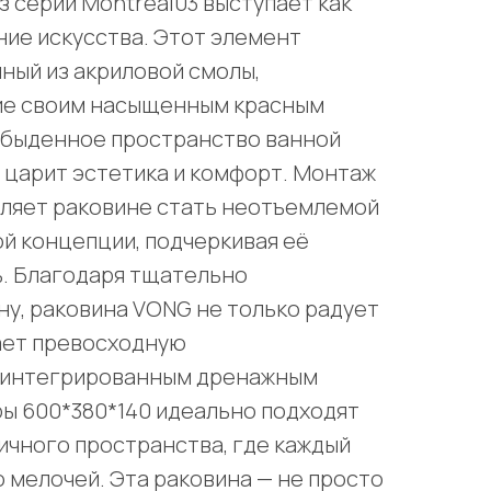
з серии Montréal03 выступает как
ие искусства. Этот элемент
ный из акриловой смолы,
ие своим насыщенным красным
обыденное пространство ванной
е царит эстетика и комфорт. Монтаж
оляет раковине стать неотъемлемой
й концепции, подчеркивая её
ь. Благодаря тщательно
у, раковина VONG не только радует
вает превосходную
 интегрированным дренажным
ы 600*380*140 идеально подходят
ичного пространства, где каждый
 мелочей. Эта раковина — не просто