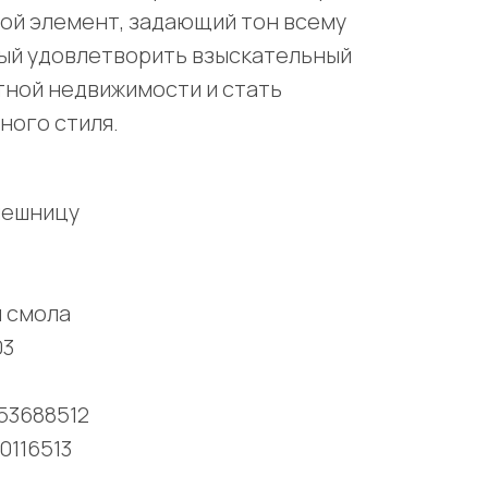
вой элемент, задающий тон всему
ный удовлетворить взыскательный
тной недвижимости и стать
ного стиля.
лешницу
я смола
03
253688512
0116513