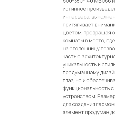
600*380*140 MB066 и
истинное произведен
интерьера, выполнен
притягивает вниман
цветом, превращая 
комнаты в место, гд
на столешницу позв
частью архитектурно
уникальность и стил
продуманному дизайн
глаз, но и обеспечи
функциональность с
устройством. Размер
для создания гармон
элемент продуман до