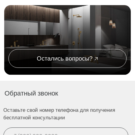
Душевые системы
Писсуары
Смесители
Гигиенические души
Унитазы и биде
Комплектующие для душа
Аксессуары
Полотенцесушители
Покупателям
Каталог
О компании
Доставка
Оплата
Контакты
Контакты