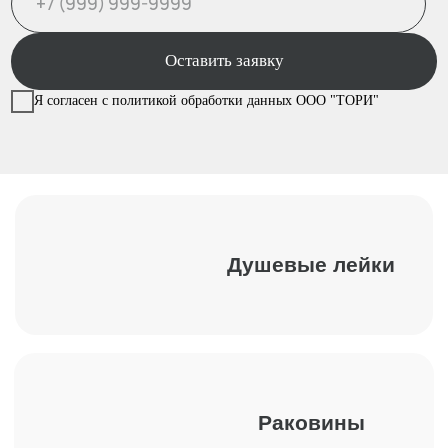
+7 (499) 916-60-50
+7 (958) 202-41-40
sales@leikashop.ru
Заказать звонок
МЦ Твистор
Москва, Партийный пер., д.1,
корп. 3, стенд № A15
Ежедневно с 10:00 до 21:00
Политика конфиденциальности
Пользовательское соглашение
Не является публичной офертой