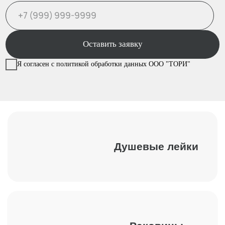
+7 (499) 916-60-50
+7 (958) 202-41-40
sales@leikashop.ru
Заказать звонок
МЦ Твистор
Москва, Партийный пер., д.1,
корп. 3, стенд № A15
Ежедневно с 10:00 до 21:00
Политика конфиденциальности
Пользовательское соглашение
Не является публичной офертой