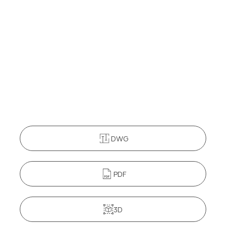
DWG
PDF
3D