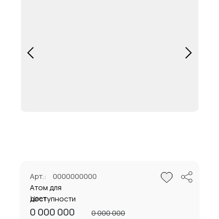
Арт.:
0000000000
Атом для
Цвет:
доступности
0 000 000
0 000 000