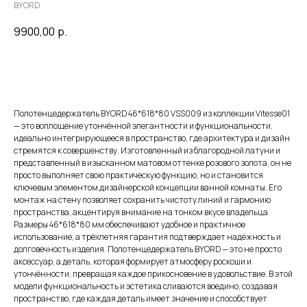
BYORD
9900,00
р.
Купить
Полотенцедержатель BYORD 46*618*80 VSS009 из коллекции Vitesse01
— это воплощение утончённой элегантности и функциональности,
идеально интегрирующееся в пространство, где архитектура и дизайн
стремятся к совершенству. Изготовленный из благородной латуни и
представленный в изысканном матовом оттенке розового золота, он не
просто выполняет свою практическую функцию, но и становится
ключевым элементом дизайнерской концепции ванной комнаты. Его
монтаж на стену позволяет сохранить чистоту линий и гармонию
пространства, акцентируя внимание на тонком вкусе владельца.
Размеры 46*618*80 мм обеспечивают удобное и практичное
использование, а трёхлетняя гарантия подтверждает надёжность и
долговечность изделия. Полотенцедержатель BYORD — это не просто
аксессуар, а деталь, которая формирует атмосферу роскоши и
утончённости, превращая каждое прикосновение в удовольствие. В этой
модели функциональность и эстетика сливаются воедино, создавая
пространство, где каждая деталь имеет значение и способствует