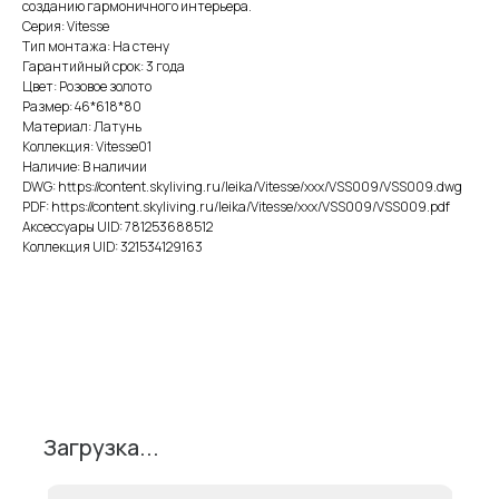
созданию гармоничного интерьера.
Серия: Vitesse
Тип монтажа: На стену
Гарантийный срок: 3 года
Цвет: Розовое золото
Размер: 46*618*80
Материал: Латунь
Коллекция: Vitesse01
Наличие: В наличии
DWG: https://content.skyliving.ru/leika/Vitesse/xxx/VSS009/VSS009.dwg
PDF: https://content.skyliving.ru/leika/Vitesse/xxx/VSS009/VSS009.pdf
Аксессуары UID: 781253688512
Коллекция UID: 321534129163
Поделиться
Загрузка...