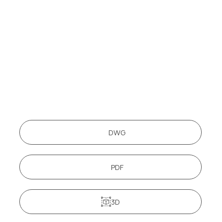
DWG
PDF
3D