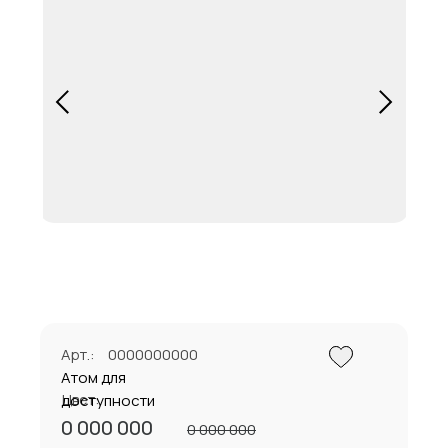
Арт.:
0000000000
Атом для
Цвет:
доступности
0 000 000
0 000 000