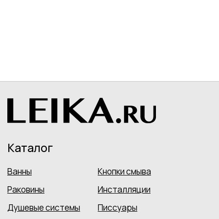
Контакты
+7 (499) 916-60-50
+7 (958) 202-41-40
sales@leikashop.ru
Заказать звонок
МЦ Твистор
Москва, Партийный пер., д.1,
корп. 3, стенд № A15
Ежедневно с 10:00 до 21:00
Политика конфиденциальности
Пользовательское соглашение