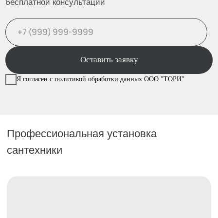
2
Выезд замерщика
3
Согласование деталей
Согласование даты
4
монтажа — выполняем в
удобное для вас время
Монтаж, проверка и передача
5
результата с гарантией
Услуга под ключ
Наши специалисты выезжают для замера и
проверки инженерных условий, подготавливают
место установки с демонтажем при
необходимости, собирают и подключают
сантехнику с проверкой герметичности, проводят
настройку и пусконаладку, фиксируют результат