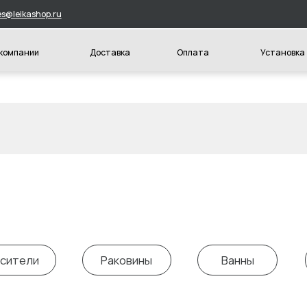
hop.ru
и
Доставка
Оплата
Установка
Конт
и
Раковины
Ванны
Унитазы и 