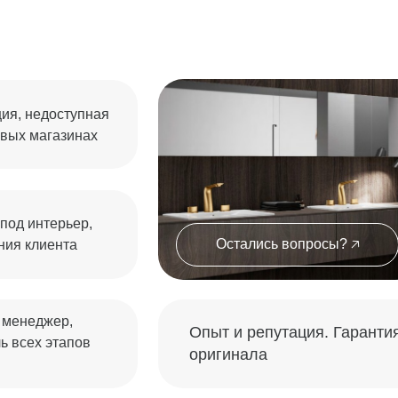
Остались вопросы? 🡥
ента
жер,
Опыт и репутация. Гарантия
этапов
оригинала
ласен с политикой обработки данных ООО "ТОРИ"
 сантехники