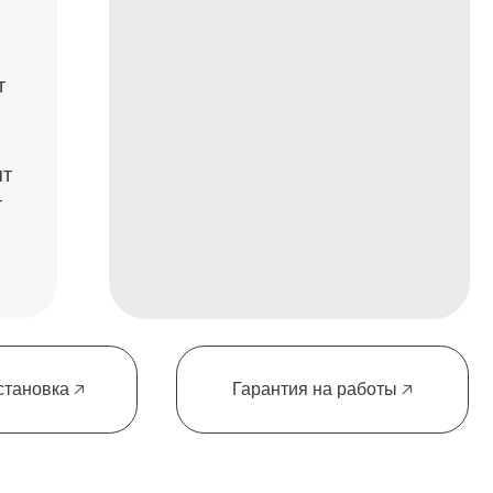
Крупнейшие
строительные
Кирилл
компании
Бренев
→
«Работая с New Wall Panels, мы нашли
ного партнёра, который разделяет наш
д к качеству и вниманию к деталям. Их
 — это идеальное сочетание дизайна и
технологичности, что позволяет нам
зовывать проекты любого масштаба на