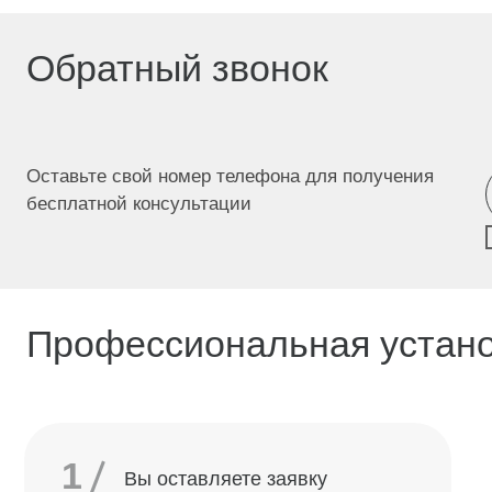
1
Вы оставляете заявку
Н
2
Выезд замерщика
п
м
н
3
Согласование деталей
с
н
Согласование даты монтажа —
в
4
выполняем в удобное для вас
м
время
Монтаж, проверка и передача
5
результата с гарантией