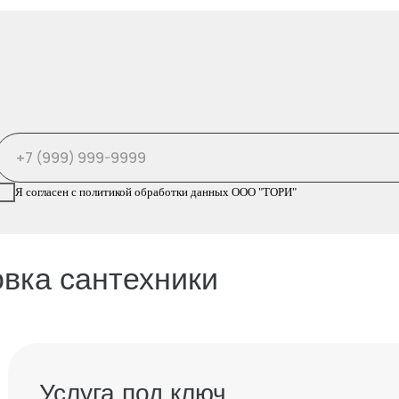
Услуга под ключ
аши специалисты выезжают для замера и
роверки инженерных условий, подготавливают
есто установки с демонтажем при
еобходимости, собирают и подключают
антехнику с проверкой герметичности, проводят
астройку и пусконаладку, фиксируют результат
 фотопротоколе с актом и убирают рабочее
есто, вывозя упаковку.
Опытные мастера 🡥
Бережная установка 🡥