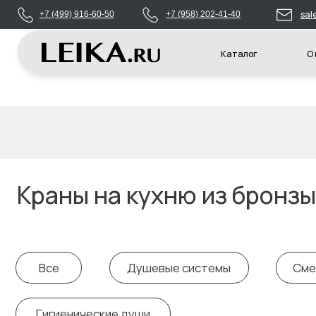
sales@leikas
+7 (499) 916-60-50
+7 (958) 202-41-40
Каталог
О компани
Краны на кухню из бронзы
Все
Душевые системы
Смесител
Гигиенические души