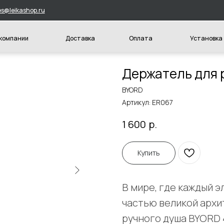
hop.ru
и
Доставка
Оплата
Установка
Конт
Держатель для 
BYORD
Артикул:
ER067
р.
1 600
Купить
В мире, где каждый 
частью великой архи
ручного душа BYORD 