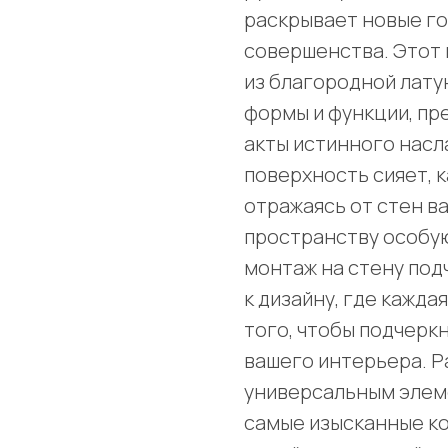
раскрывает новые г
совершенства. Этот 
из благородной лату
формы и функции, пр
акты истинного насл
поверхность сияет, 
отражаясь от стен в
пространству особую
монтаж на стену по
к дизайну, где кажда
того, чтобы подчерк
вашего интерьера. Р
универсальным элеме
самые изысканные к