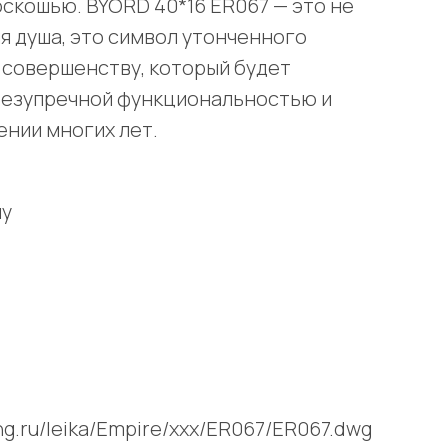
скошью. BYORD 40*16 ER067 — это не
я душа, это символ утонченного
к совершенству, который будет
безупречной функциональностью и
ении многих лет.
ну
ving.ru/leika/Empire/xxx/ER067/ER067.dwg