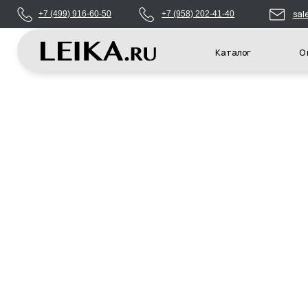
sales@leikas
+7 (499) 916-60-50
+7 (958) 202-41-40
Каталог
О компани