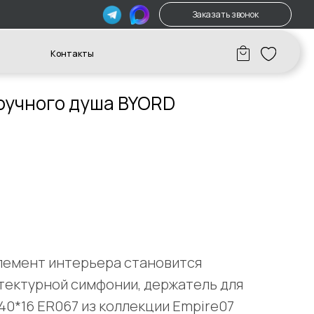
Заказать звонок
акты
ручного душа BYORD
элемент интерьера становится
тектурной симфонии, держатель для
40*16 ER067 из коллекции Empire07