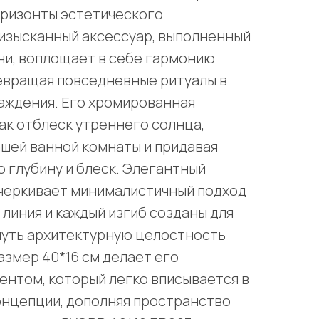
оризонты эстетического
изысканный аксессуар, выполненный
ни, воплощает в себе гармонию
евращая повседневные ритуалы в
аждения. Его хромированная
как отблеск утреннего солнца,
ашей ванной комнаты и придавая
 глубину и блеск. Элегантный
дчеркивает минималистичный подход
я линия и каждый изгиб созданы для
нуть архитектурную целостность
азмер 40*16 см делает его
нтом, который легко вписывается в
онцепции, дополняя пространство