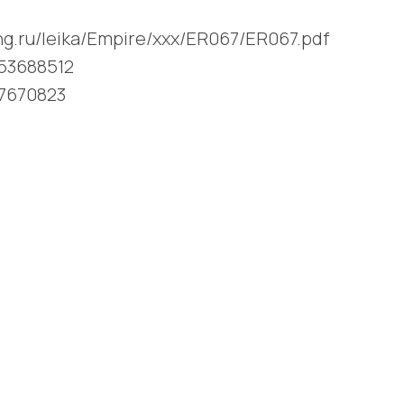
ving.ru/leika/Empire/xxx/ER067/ER067.pdf
253688512
17670823
Поделиться